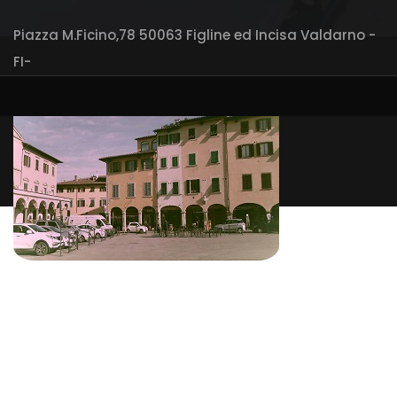
Piazza M.Ficino,78 50063 Figline ed Incisa Valdarno -
FI-